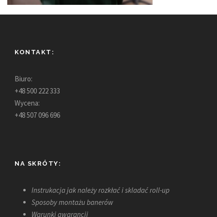
KONTAKT:
Biuro:
+48 500 222 333
Wycena:
+48 507 096 696
NA SKRÓTY:
Instrukacja jak należy rozkłać i skladać roll-up
Sposoby montażu banerów
Warunki gwarancji