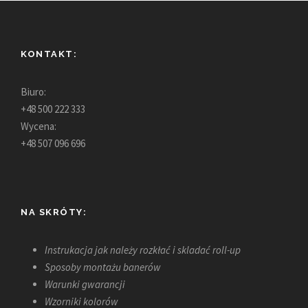
KONTAKT:
Biuro:
+48 500 222 333
Wycena:
+48 507 096 696
NA SKRÓTY:
Instrukacja jak należy rozkłać i skladać roll-up
Sposoby montażu banerów
Warunki gwarancji
Wzorniki kolorów