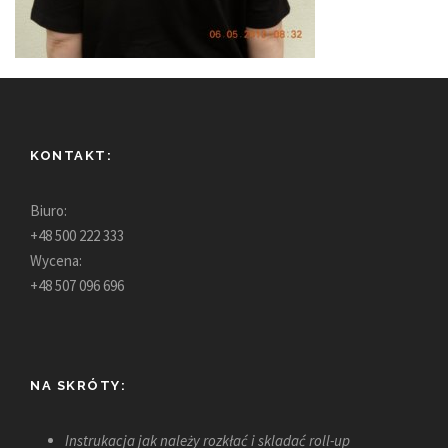
KONTAKT:
Biuro:
+48 500 222 333
Wycena:
+48 507 096 696
NA SKRÓTY:
Instrukacja jak należy rozkłać i skladać roll-up