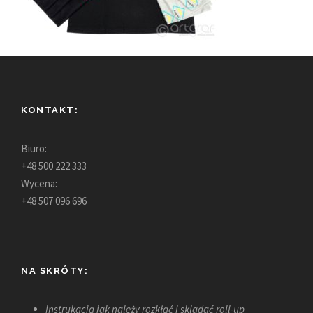
KONTAKT:
Biuro:
+48 500 222 333
Wycena:
+48 507 096 696
NA SKRÓTY:
Instrukacja jak należy rozkłać i skladać roll-up