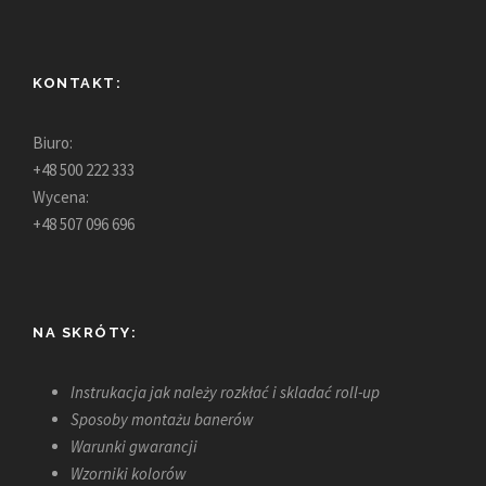
KONTAKT:
Biuro:
+48 500 222 333
Wycena:
+48 507 096 696
NA SKRÓTY:
Instrukacja jak należy rozkłać i skladać roll-up
Sposoby montażu banerów
Warunki gwarancji
Wzorniki kolorów