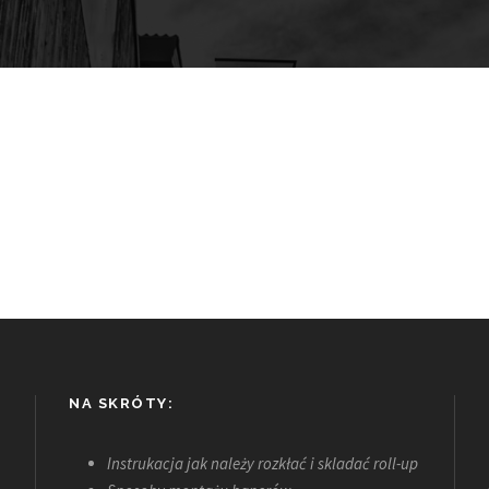
NA SKRÓTY:
Instrukacja jak należy rozkłać i skladać roll-up