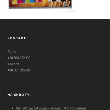
KONTAKT:
Biuro:
+48 500 222 333
Wycena:
+48 507 096 696
NA SKRÓTY:
Instrukacja jak należy rozkłać i skladać roll-up