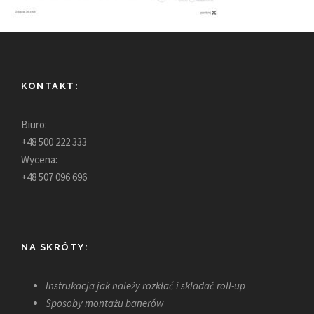
KONTAKT:
Biuro:
+48 500 222 333
Wycena:
+48 507 096 696
NA SKRÓTY:
Instrukacja jak należy rozkłać i skladać roll-up
Sposoby montażu banerów