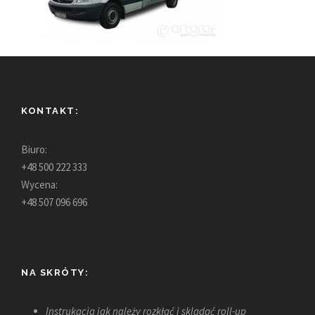
KONTAKT:
Biuro:
+48 500 222 333
Wycena:
+48 507 096 696
NA SKRÓTY:
Instrukacja jak należy rozkłać i skladać roll-up