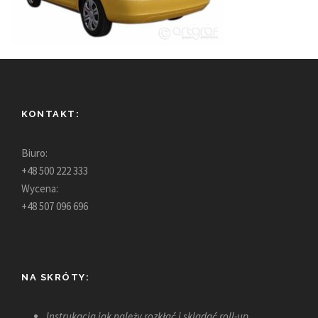
KONTAKT:
Biuro:
+48 500 222 333
Wycena:
+48 507 096 696
NA SKRÓTY:
Instrukacja jak należy rozkłać i skladać roll-up