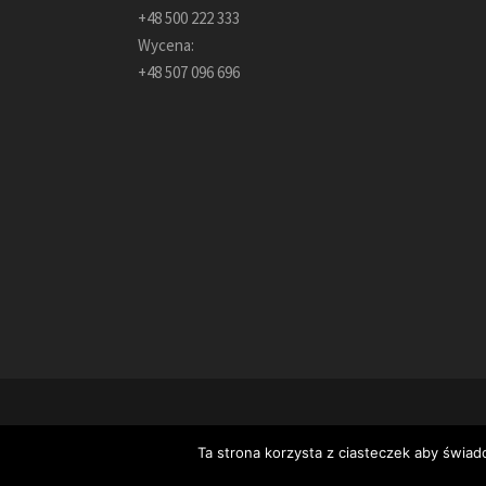
+48 500 222 333
Wycena:
+48 507 096 696
Ta strona korzysta z ciasteczek aby świad