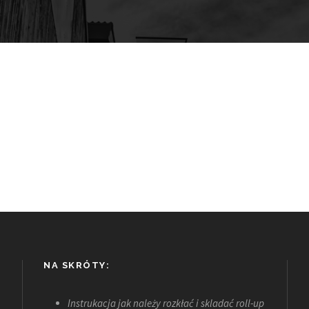
NA SKRÓTY:
Instrukacja jak należy rozkłać i skladać roll-up