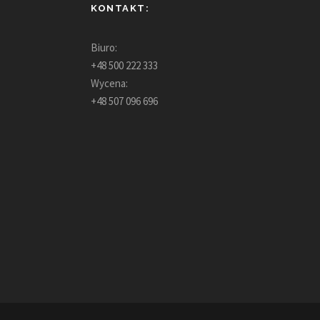
KONTAKT:
Biuro:
+48 500 222 333
Wycena:
+48 507 096 696