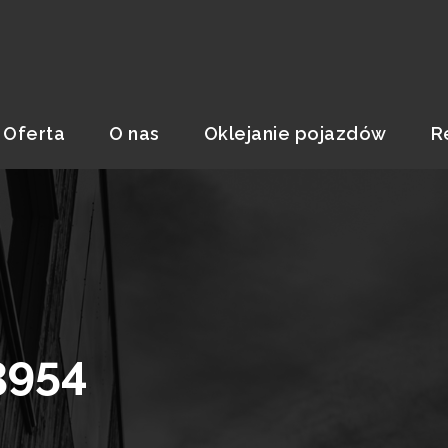
Oferta
O nas
Oklejanie pojazdów
R
3954