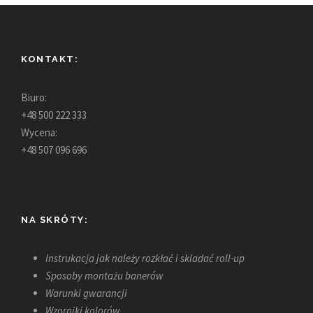
KONTAKT:
Biuro:
+48 500 222 333
Wycena:
+48 507 096 696
NA SKRÓTY:
Instrukacja jak należy rozkłać i skladać roll-up
Sposoby montażu banerów
Warunki gwarancji
Wzorniki kolorów