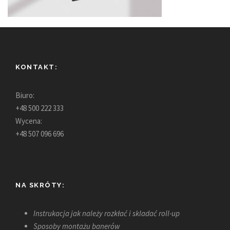
KONTAKT:
Biuro:
+48 500 222 333
Wycena:
+48 507 096 696
NA SKRÓTY:
Instrukacja jak należy rozkłać i skladać roll-up
Sposoby montażu banerów