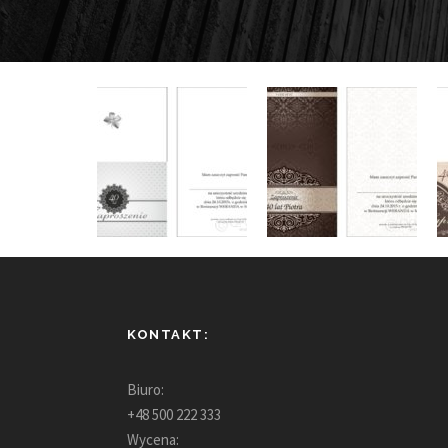
KONTAKT:
Biuro:
+48 500 222 333
Wycena: