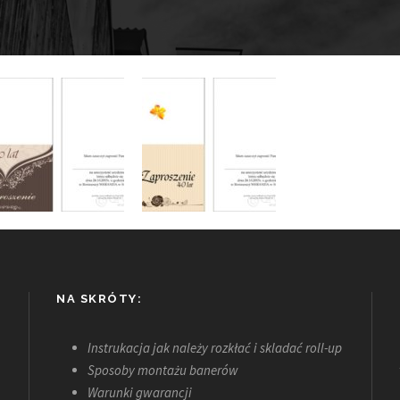
NA SKRÓTY:
Instrukacja jak należy rozkłać i skladać roll-up
Sposoby montażu banerów
Warunki gwarancji