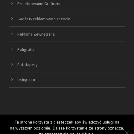
Projektowanie Graficzne
Gadżety reklamowe Szczecin
Reklama Zewnętrzna
Poligrafia
Fototapety
Usługi BHP
Ta strona korzysta z ciasteczek aby świadczyć usługi na
najwyższym poziomie. Dalsze korzystanie ze strony oznacza,
COPYRIGHT 2019 ARTGRAF SZCZECIN ALL RIGHT